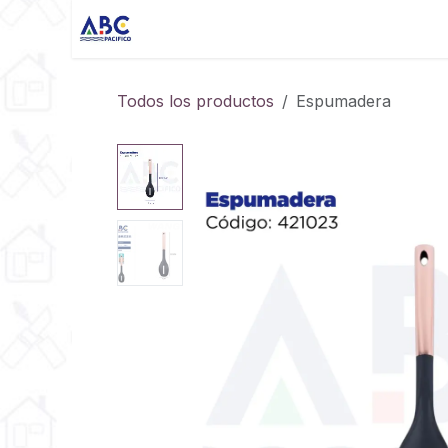
Ir al contenido
Inicio
Productos
Quiénes somos
Todos los productos
Espumadera